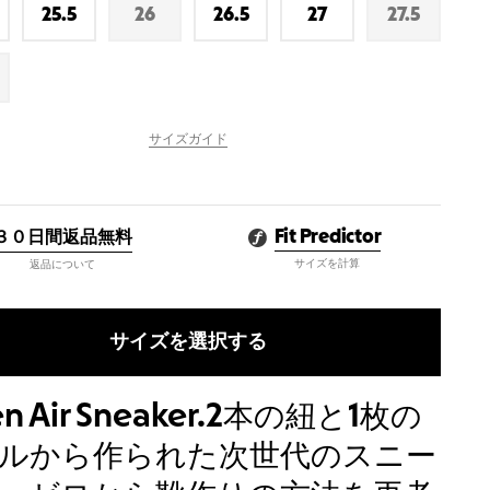
あ
あ
あ
あ
あ
25.5
26
26.5
27
27.5
在
在
在
在
在
り
り
り
り
り
庫
庫
庫
庫
庫
あ
な
あ
あ
な
り
し
り
り
し
サイズガイド
３０日間返品無料
Fit Predictor
サイズを計算
返品について
サイズを選択する
n Air Sneaker.2本の紐と1枚の
ルから作られた次世代のスニー