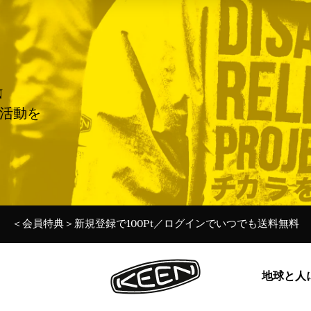
N
援活動を
＜会員特典＞新規登録で100Pt／ログインでいつでも送料無料
Targhee 20th 特設ページ Ι 最新ストーリーを読む→
夏季休業期間中の営業について 7月31日更新
令和8年熊本地震に伴う配送遅延のお知らせ
令和8年熊本地震に伴う配送遅延のお知らせ
ー30%Off KEEN DAYS開催中！ー
ー30%Off KEEN DAYS開催中！ー
地球と人