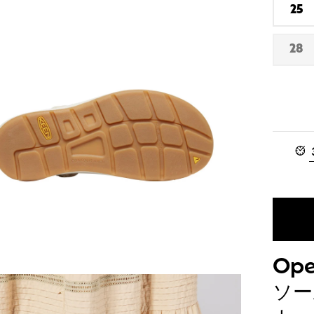
な
25
在
し
庫
あ
28
在
り
庫
な
し
Ope
ソー