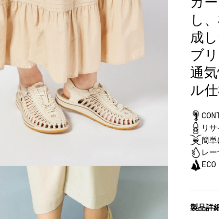
カー
し、
成し
ブリ
通気
ル仕
CON
リサ
簡単
レー
ECO
製品詳