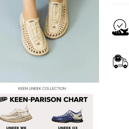
製品番号
重さ（片
ヒールの
ドロップ
特徴
足の輪
りと
リサ
グル
ミッ
撃吸
弾力
え、
レー
濡れ
リサイ
とと
天然原
素材
軽量