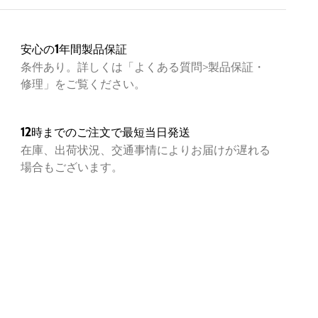
1026231
足）
10.58oz / 300g
高さ
0.71in / 18mm
0.28in / 7mm
安心の1年間製品保証
条件あり。詳しくは「よくある質問>製品保証・
修理」をご覧ください。
郭に沿ったつくりのContoured Fitは快適で足にぴった
フィット
イクルプラスチック使用のバンジーコードとレース留めト
12時までのご注文で最短当日発送
が瞬時に足を固定し、しっかりとフィット
ドソールのクッションイングはサポート力を備え、高い衝
在庫、出荷状況、交通事情によりお届けが遅れる
収を実現
場合もございます。
性のある発泡素材使用のインソールはアーチサポートが備
長時間のクッション性を実現
ザーサイピングを施されているアウトソールは水を弾き、
た路面でも優れたグリップ力を発揮
クルPET配合のプラスチックを使用し、環境を保護する
もに新品素材の使用を削減
料による抗菌防臭加工のEco Anti-odorを採用
性に優れた、キャンバス素材のアッパー