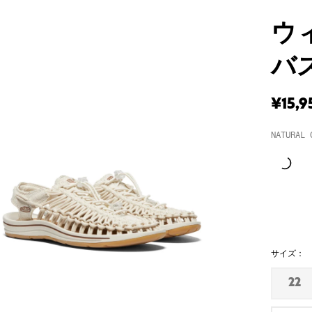
ウ
バ
¥15,9
NATURAL 
サイズ：
22
在
庫