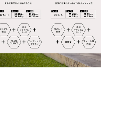
ソフ
地面
アウ
お手入
アッ
用い
かり
の可
さい