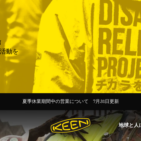
N
援活動を
＜会員特典＞新規登録で100Pt／ログインでいつでも送料無料
Targhee 20th 特設ページ Ι 最新ストーリーを読む→
夏季休業期間中の営業について 7月31日更新
令和8年熊本地震に伴う配送遅延のお知らせ
令和8年熊本地震に伴う配送遅延のお知らせ
ー30%Off KEEN DAYS開催中！ー
ー30%Off KEEN DAYS開催中！ー
地球と人