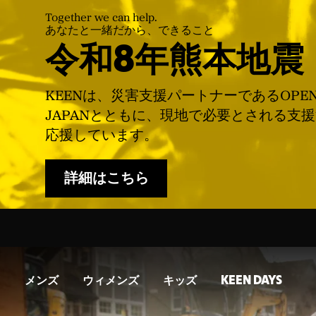
Together we can help.
あなたと一緒だから、できること
令和8年熊本地震
KEENは、災害支援パートナーであるOPE
JAPANとともに、現地で必要とされる支
応援しています。
詳細はこちら
メンズ
ウィメンズ
キッズ
KEEN DAYS