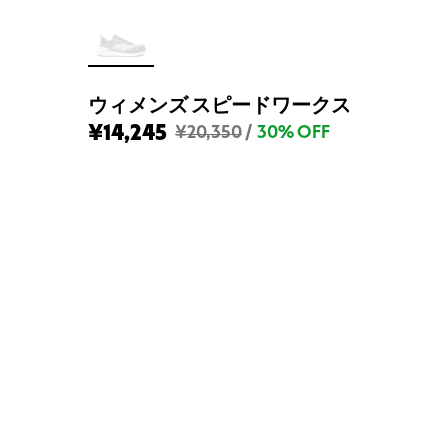
ウィメンズ スピードワークス
¥14,245
ウ
¥20,350
/
30% OFF
ィ
メ
ン
ズ
ス
ピ
ー
ド
ワ
ー
ク
ス
の
定