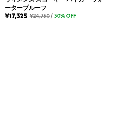
ータープルーフ
¥17,325
ウ
¥24,750
/
30% OFF
ィ
メ
ン
ズ
ス
コ
ー
キ
ー
ハ
イ
カ
ー
ウ
ォ
ー
タ