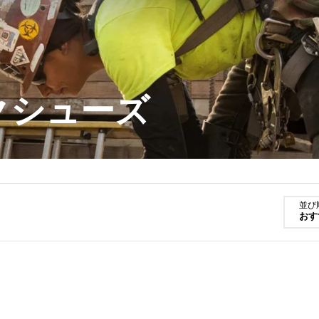
クシューズ
並び
おす