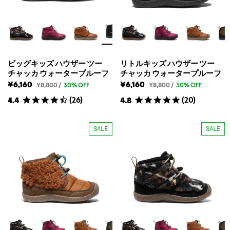
価
ド
ド
の
の
最
最
安
高
値
値
ビッグキッズ ハウザー ツー
リトルキッズ ハウザー ツー
チャッカ ウォータープルーフ
チャッカ ウォータープルーフ
¥6,160
¥6,160
ビ
リ
¥8,800
/
30% OFF
¥8,800
/
30% OFF
ッ
ト
(
26
)
(
20
)
4.4
4.8
グ
ル
キ
キ
ッ
ッ
ズ
ズ
SALE
SALE
ハ
ハ
ウ
ウ
ザ
ザ
ー
ー
ツ
ツ
ー
ー
チ
チ
ャ
ャ
ッ
ッ
カ
カ
ウ
ウ
ォ
ォ
ー
ー