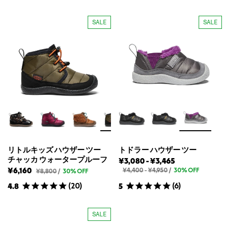
キ
キ
ッ
ッ
ズ
ズ
SALE
SALE
ハ
ハ
ウ
ウ
ザ
ザ
ー
ー
ツ
ツ
ー
ー
チ
チ
ャ
ャ
ッ
ッ
カ
カ
ウ
ウ
ォ
ォ
ー
ー
タ
タ
ー
ー
プ
プ
ル
ル
リトルキッズ ハウザー ツー
トドラー ハウザー ツー
ー
ー
チャッカ ウォータープルーフ
ト
ト
¥3,080
-
¥3,465
フ
フ
の
の
ド
ト
ド
¥6,160
¥4,400
-
¥4,950
/
30% OFF
リ
¥8,800
/
30% OFF
定
定
ド
ト
ラ
ラ
価
価
ラ
(
20
)
(
6
)
4.8
5
ル
ー
ー
ー
キ
ハ
ハ
ハ
ッ
ウ
ウ
ウ
ズ
SALE
ザ
ハ
ザ
ザ
ー
ウ