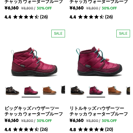
チャッカ ウォータープルーフ
チャッカ ウォータープルーフ
フ
フ
の
の
¥6,160
¥6,160
ビ
ビ
¥8,800
/
30% OFF
¥8,800
/
30% OFF
定
定
ッ
ッ
価
価
(
26
)
(
26
)
4.4
4.4
グ
グ
キ
キ
ッ
ッ
ズ
ズ
SALE
SALE
ハ
ハ
ウ
ウ
ザ
ザ
ー
ー
ツ
ツ
ー
ー
チ
チ
ャ
ャ
ッ
ッ
カ
カ
ウ
ウ
ォ
ォ
ー
ー
タ
タ
ー
ー
プ
プ
ル
ル
ビッグキッズ ハウザー ツー
リトルキッズ ハウザー ツー
ー
ー
チャッカ ウォータープルーフ
チャッカ ウォータープルーフ
フ
フ
の
の
¥6,160
¥6,160
ビ
リ
¥8,800
/
30% OFF
¥8,800
/
30% OFF
定
定
ッ
ト
価
価
(
26
)
(
20
)
4.4
4.8
グ
ル