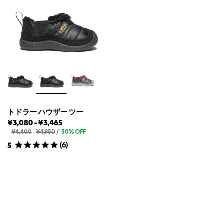
ー
ー
ツ
ザ
ツ
ツ
ー
ー
の
ツ
ー
ー
定
ー
の
の
価
チ
最
最
ャ
安
高
ッ
カ
値
値
ウ
ォ
ー
タ
ー
プ
ル
トドラー ハウザー ツー
ー
ト
ト
¥3,080
-
¥3,465
フ
の
ド
ト
ド
¥4,400
-
¥4,950
/
30% OFF
定
ド
ラ
ラ
(
6
)
5
価
ラ
ー
ー
ー
ハ
ハ
ハ
ウ
ウ
ウ
ザ
ザ
ザ
ー
ー
ー
ツ
ツ
ツ
ー
の
ー
ー
定
の
の
価