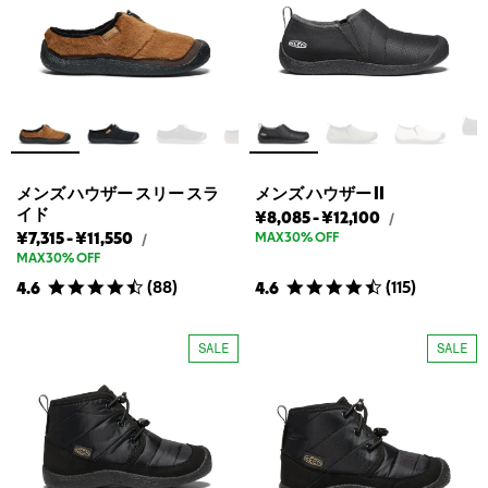
ス
リ
リ
ラ
ー
ー
イ
ド
ス
ス
ス
ラ
ラ
リ
イ
イ
ッ
ド
ド
ポ
ン
ス
ス
の
リ
リ
定
ッ
ッ
価
メンズ ハウザー スリー スラ
メンズ ハウザー II
ポ
ポ
イド
メ
メ
¥8,085
-
¥12,100
メ
/
ン
ン
ン
メ
メ
ン
ン
¥7,315
-
¥11,550
MAX30% OFF
メ
/
の
の
ズ
ン
ン
ン
ズ
ズ
MAX30% OFF
最
最
ハ
ズ
ズ
ズ
ハ
ハ
安
高
ウ
(
88
)
(
115
)
4.6
4.6
ハ
ハ
ハ
ウ
ウ
ザ
値
値
ウ
ー
ウ
ウ
ザ
ザ
ザ
II
ー
ザ
ザ
ー
ー
SALE
SALE
の
ス
ー
ー
II
II
定
リ
ス
ス
の
の
価
ー
リ
リ
ス
最
最
ラ
ー
ー
安
高
イ
ス
ス
値
値
ド
ラ
ラ
の
定
イ
イ