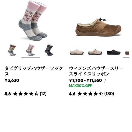
タビグリップ ハウザー ソック
ウィメンズ ハウザー スリー
ス
スライド スリッポン
ウ
ウ
¥3,630
¥7,700
-
¥11,550
ウ
/
ィ
ィ
ィ
MAX30% OFF
メ
メ
メ
(
12
)
(
180
)
4.6
4.6
ン
ン
ン
ズ
ズ
ズ
ハ
ウ
ハ
ハ
ザ
ウ
ウ
ー
ザ
ザ
ス
ー
ー
リ
ー
ス
ス