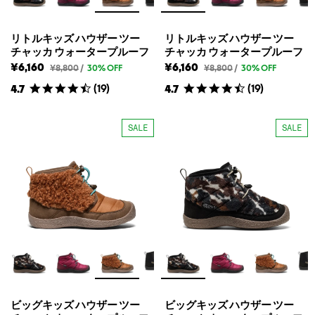
タ
タ
ー
ー
プ
プ
ル
ル
リトルキッズ ハウザー ツー
リトルキッズ ハウザー ツー
ー
ー
チャッカ ウォータープルーフ
チャッカ ウォータープルーフ
フ
フ
の
の
¥6,160
¥6,160
リ
リ
¥8,800
/
30% OFF
¥8,800
/
30% OFF
定
定
ト
ト
価
価
(
19
)
(
19
)
4.7
4.7
ル
ル
キ
キ
ッ
ッ
ズ
ズ
SALE
SALE
ハ
ハ
ウ
ウ
ザ
ザ
ー
ー
ツ
ツ
ー
ー
チ
チ
ャ
ャ
ッ
ッ
カ
カ
ウ
ウ
ォ
ォ
ー
ー
タ
タ
ー
ー
プ
プ
ル
ル
ビッグキッズ ハウザー ツー
ビッグキッズ ハウザー ツー
ー
ー