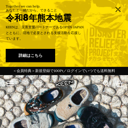
Together we can help.
あなたと一緒だから、できること
令和8年熊本地震
KEENは、災害支援パートナーであるOPEN JAPAN
とともに、現地で必要とされる支援活動を応援し
ています。
詳細はこちら
＜会員特典＞新規登録で100Pt／ログインでいつでも送料無料
Targhee 20th 特設ページ Ι 最新ストーリーを読む→
夏季休業期間中の営業について 7月31日更新
令和8年熊本地震に伴う配送遅延のお知らせ
令和8年熊本地震に伴う配送遅延のお知らせ
ー30%Off KEEN DAYS開催中！ー
ー30%Off KEEN DAYS開催中！ー