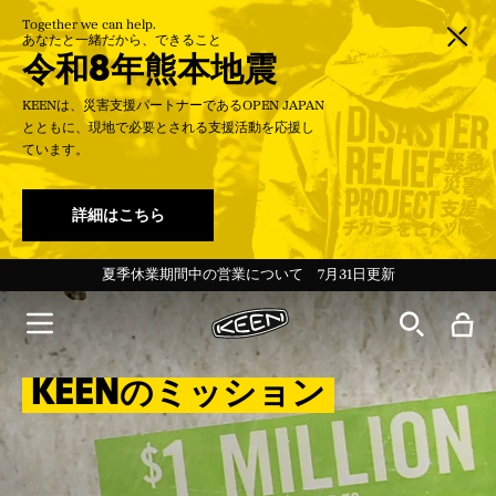
Together we can help.
あなたと一緒だから、できること
令和8年熊本地震
KEENは、災害支援パートナーであるOPEN JAPAN
とともに、現地で必要とされる支援活動を応援し
ています。
詳細はこちら
＜会員特典＞新規登録で100Pt／ログインでいつでも送料無料
Targhee 20th 特設ページ Ι 最新ストーリーを読む→
夏季休業期間中の営業について 7月31日更新
令和8年熊本地震に伴う配送遅延のお知らせ
令和8年熊本地震に伴う配送遅延のお知らせ
ー30%Off KEEN DAYS開催中！ー
ー30%Off KEEN DAYS開催中！ー
KEENのミッション