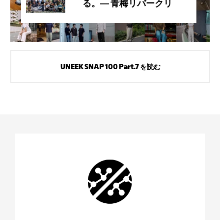
る。― 青梅リバークリ
ーンマラソンと、
KEENのLeave No
Trace
UNEEK SNAP 100 Part.7 を読む