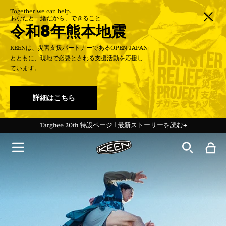
Together we can help.
あなたと一緒だから、できること
令和8年熊本地震
KEENは、災害支援パートナーであるOPEN JAPAN
とともに、現地で必要とされる支援活動を応援し
ています。
詳細はこちら
＜会員特典＞新規登録で100Pt／ログインでいつでも送料無料
Targhee 20th 特設ページ Ι 最新ストーリーを読む→
夏季休業期間中の営業について 7月31日更新
令和8年熊本地震に伴う配送遅延のお知らせ
令和8年熊本地震に伴う配送遅延のお知らせ
ー30%Off KEEN DAYS開催中！ー
ー30%Off KEEN DAYS開催中！ー