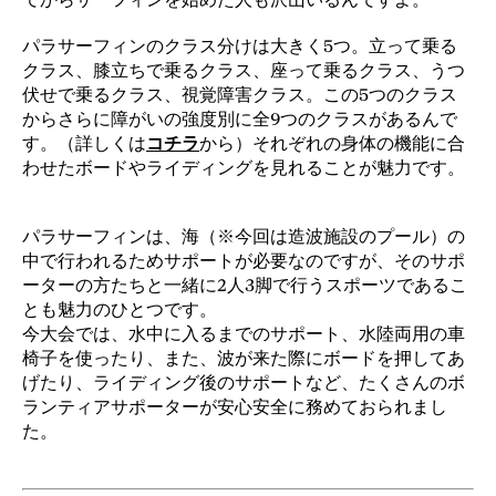
パラサーフィンのクラス分けは大きく5つ。立って乗る
クラス、膝立ちで乗るクラス、座って乗るクラス、うつ
伏せで乗るクラス、視覚障害クラス。この5つのクラス
からさらに障がいの強度別に全9つのクラスがあるんで
す。（詳しくは
コチラ
から）それぞれの身体の機能に合
わせたボードやライディングを見れることが魅力です。
パラサーフィンは、海（※今回は造波施設のプール）の
中で行われるためサポートが必要なのですが、そのサポ
ーターの方たちと一緒に2人3脚で行うスポーツであるこ
とも魅力のひとつです。
今大会では、水中に入るまでのサポート、水陸両用の車
椅子を使ったり、また、波が来た際にボードを押してあ
げたり、ライディング後のサポートなど、たくさんのボ
ランティアサポーターが安心安全に務めておられまし
た。