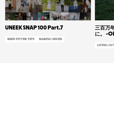
UNEEK SNAP 100 Part.7
三百万
に。 -OL
KEEN FITTER TIPS
MAKING SHOES
始動-
LIVING OU