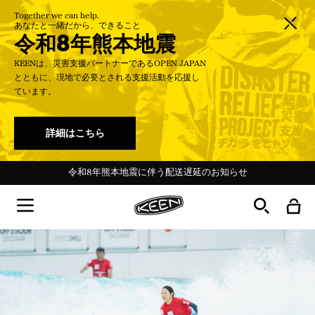
Together we can help.
あなたと一緒だから、できること
令和8年熊本地震
KEENは、災害支援パートナーであるOPEN JAPAN
とともに、現地で必要とされる支援活動を応援し
ています。
詳細はこちら
＜会員特典＞新規登録で100Pt／ログインでいつでも送料無料
Targhee 20th 特設ページ Ι 最新ストーリーを読む→
夏季休業期間中の営業について 7月31日更新
令和8年熊本地震に伴う配送遅延のお知らせ
令和8年熊本地震に伴う配送遅延のお知らせ
ー30%Off KEEN DAYS開催中！ー
ー30%Off KEEN DAYS開催中！ー