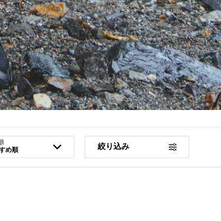
順
絞り込み
すめ順