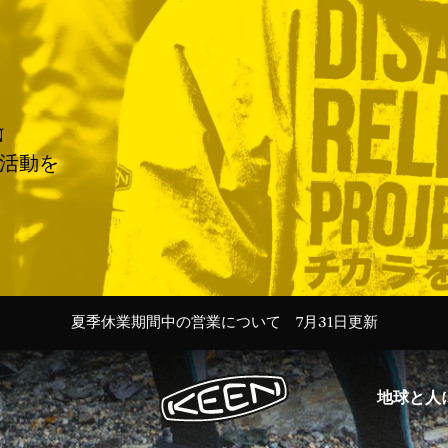
N
援活動を
＜会員特典＞新規登録で100Pt／ログインでいつでも送料無料
Targhee 20th 特設ページ Ι 最新ストーリーを読む→
夏季休業期間中の営業について 7月31日更新
令和8年熊本地震に伴う配送遅延のお知らせ
令和8年熊本地震に伴う配送遅延のお知らせ
ー30%Off KEEN DAYS開催中！ー
ー30%Off KEEN DAYS開催中！ー
地球と人