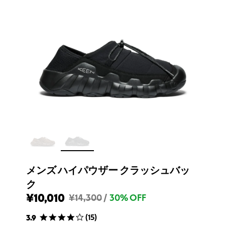
メンズ ハイパウザー クラッシュバッ
ク
¥10,010
メ
¥14,300
/
30% OFF
ン
(
15
)
3.9
ズ