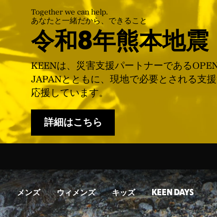
Together we can help.
あなたと一緒だから、できること
令和8年熊本地震
KEENは、災害支援パートナーであるOPE
JAPANとともに、現地で必要とされる支
応援しています。
詳細はこちら
メンズ
ウィメンズ
キッズ
KEEN DAYS