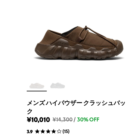
メンズ ハイパウザー クラッシュバッ
ク
¥10,010
メ
¥14,300
/
30% OFF
ン
(
15
)
3.9
ズ