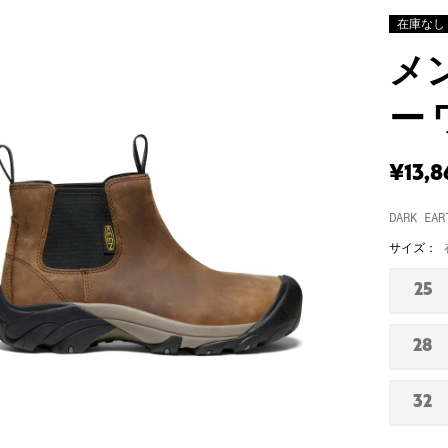
在庫なし
メ
ー
¥13,8
DARK EAR
サイズ：
25
在
庫
な
28
在
し
庫
な
32
在
し
庫