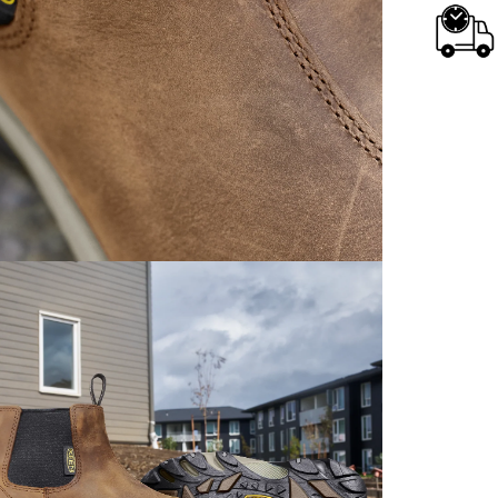
中足
レザ
ミア
素材
硬度の
ル。
発揮。
オク
滑り
れ溶剤
ング
誤っ
ロテク
ELEC
農場
酸、
学物
解剖
提供
革の厚さ
メッ