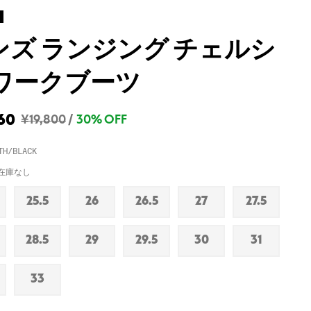
ンズ ランジング チェルシ
 ワークブーツ
60
¥19,800
/
30% OFF
TH/BLACK
在庫なし
25.5
26
26.5
27
27.5
在
在
在
在
在
庫
庫
庫
庫
庫
な
な
な
な
な
28.5
29
29.5
30
31
在
在
在
在
在
し
し
し
し
し
庫
庫
庫
庫
庫
な
な
な
な
な
33
在
し
し
し
し
し
庫