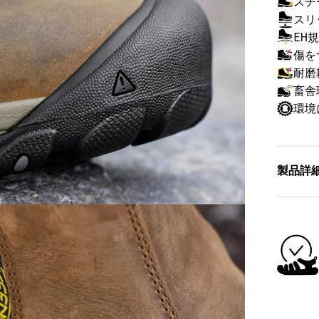
スチ
スリ
EH
傷を
耐磨
畜舎
環境
製品詳
製品番号
重さ（片
シャフト
ヒールの
ドロップ
特徴
シミ
ィレ
伸縮