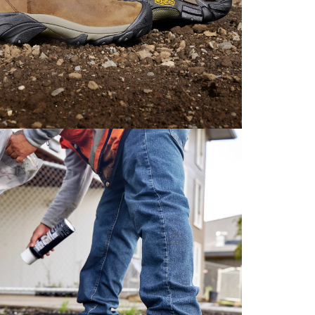
クー
お手入
水洗
拭き
ださ
す。
安全基
左右
フィ
ASTM 
ASTM
AST
アウト
およ