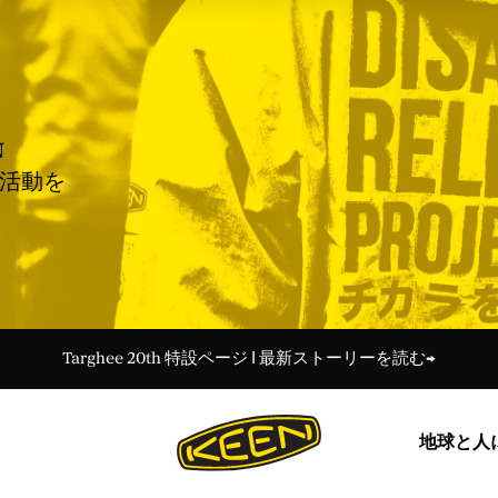
N
援活動を
＜会員特典＞新規登録で100Pt／ログインでいつでも送料無料
Targhee 20th 特設ページ Ι 最新ストーリーを読む→
夏季休業期間中の営業について 7月31日更新
令和8年熊本地震に伴う配送遅延のお知らせ
令和8年熊本地震に伴う配送遅延のお知らせ
ー30%Off KEEN DAYS開催中！ー
ー30%Off KEEN DAYS開催中！ー
地球と人