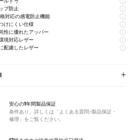
ールトゥ
ップ防止
規格対応の感電防止機能
つけにくい仕様
耗性に優れたアッパー
環境対応レザー
に配慮したレザー
細
1027686
足）
22.08oz / 626g
の長さ
6.73in / 171mm
高さ
0.85in / 21mm
安心の1年間製品保証
0.67in / 17mm
条件あり。詳しくは「よくある質問>製品保証・
修理」をご覧ください。
や引っ搔き傷をできにくくする、特殊加工のノンミューテ
ーティングアッパーを採用
性のサイドパネルが、スムーズな脱ぎ履きを実現