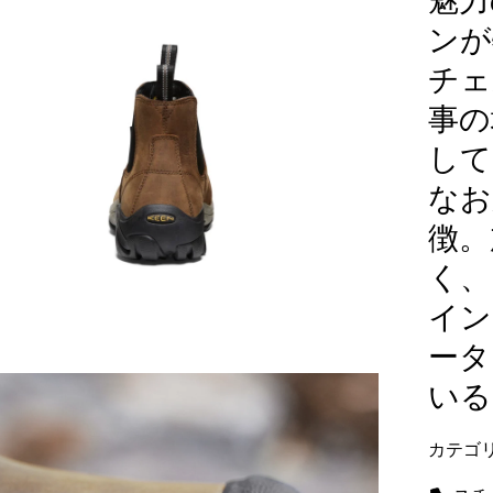
魅力
ンが
チェ
事の
して
なお
徴。
く、
イン
ータ
いる
カテゴ