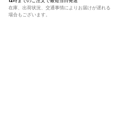
12時までのご注文で最短当日発送
部のサポート性を向上するナイロンシャンク
在庫、出荷状況、交通事情によりお届けが遅れる
ーワーキンググループ認定のなめし工場で製造されたプレ
場合もございます。
ムレザーは環境に配慮し、水質汚染を防いで水源を保護
異なる２種のPUを組み合わせたLUFTCELLミッドソー
空気を注入することで重力から解放されたような快適性を
ミッドソールはASTM D471-06 903#オイルおよびイソ
タン耐薬品性基準に適合。
やすい場所でも確かなグリップ性を発揮、耐摩耗性にも優
などにも溶けにくいOIL&SLIP RESISTANTノンマーキ
ラバーアウトソール
て通電中の配電回路に接触してしまった際に、補助的なプ
ト性を発揮するELECTRICAL HAZARD(EH)もしくは
TRIC SHOCK RESISTANT(ESR)を搭載
などで使用可能なフルグレイン使用のレザーは、オレイン
尿素、塩化ナトリウム、水酸化アンモニウムなどの有害化
質に高い耐久性を実現
学に基づいて設計されたインソールは快適さとサポートを
し、取り外しも可能
：1.60-1.80mm
シュライナーが通気性を向上させ、温かい環境でも足元を