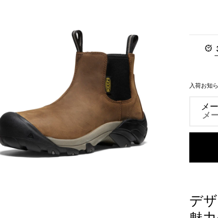
な
し
入荷お知
メ
デザ