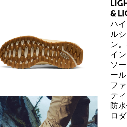
LIG
& 
ハイ
ルシ
ン。
イン
ソー
ール
ファ
ティ
防水
ロダ