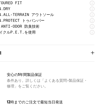
TOURED FIT
N.DRY
N.ALL-TERRAIN アウトソール
N.PROTECT トゥバンパー
 ANTI-ODOR 防臭技術
イクルP.E.T.を使用
細
1031184
足）
9.88oz / 280g
高さ
1.18in / 30mm
0.39in / 10mm
安心の1年間製品保証
条件あり。詳しくは「よくある質問>製品保証・
修理」をご覧ください。
郭に沿ったつくりのContoured Fitは快適で足にぴった
フィット
％リサイクル素材のシューレースを採用
12時までのご注文で最短当日発送
発発泡素材が実現するクッション性が快適性と動きやすさ