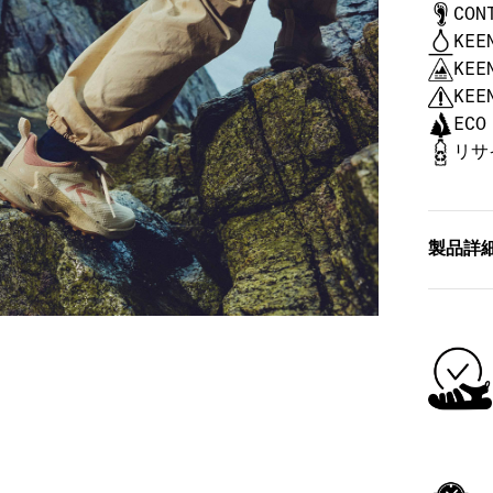
CON
KEE
KEE
KEE
ECO
リサ
製品詳
製品番号
重さ（片
ヒールの
ドロップ
特徴
足の輪
りと
100
高反