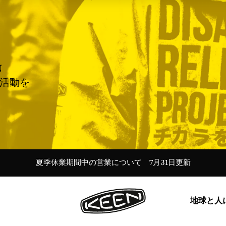
N
援活動を
＜会員特典＞新規登録で100Pt／ログインでいつでも送料無料
Targhee 20th 特設ページ Ι 最新ストーリーを読む→
夏季休業期間中の営業について 7月31日更新
令和8年熊本地震に伴う配送遅延のお知らせ
令和8年熊本地震に伴う配送遅延のお知らせ
ー30%Off KEEN DAYS開催中！ー
ー30%Off KEEN DAYS開催中！ー
地球と人