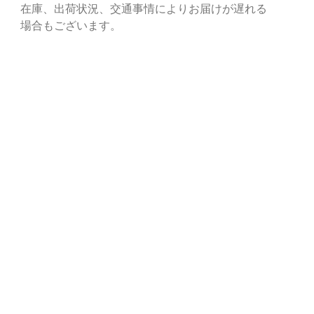
上
在庫、出荷状況、交通事情によりお届けが遅れる
性のある発泡素材使用のインソールは長時間持続のクッシ
場合もございます。
性を実現し、取り外しも可能
N.ALL-TERRAIN.ラバーアウトソールが高トラクションの
ップ性を実現
対応型の4mmラグパターンが防滑性を向上
ドソール全体に使用された軽量プレートが安定性を向上
が高く、環境負荷に配慮した防水透湿素材KEEN.DRYを
クルP.E.T.配合のプラスチックを使用し、環境を保護す
ともに新品素材の使用を削減
料による抗菌防臭加工のEco Anti-odorを採用
ォーマンスメッシュアッパーが耐久性と通気性を向上
ティブに使える、クイックドライのライニング
跡を残さず、耐摩耗性とグリップ性に優れたノンマーキン
様に、全方向対応型のラグパターンが防滑性を向上
れ方法
パー表面の汚れを拭いて落とし、靴用に作られた洗浄剤を
、ブラシで洗浄してください。絞ったタオルで泡をしっか