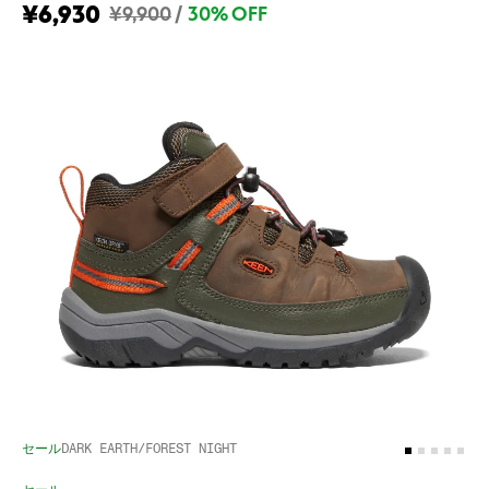
¥6,930
¥9,900
/
30% OFF
セール
DARK EARTH/FOREST NIGHT