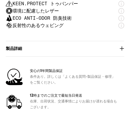
KEEN.PROTECT トゥバンパー
環境に配慮したレザー
ECO ANTI-ODOR 防臭技術
反射性のあるウェビング
製品詳細
製品番号
1026296
重さ（片足）
7.41oz / 210g
安心の1年間製品保証
条件あり。詳しくは「よくある質問>製品保証・修理」
特徴
をご覧ください。
KEEN独自の防水透湿素材《KEEN.DRY》を採用し、高
い通気性で快適な履き心地を提供
12時までのご注文で最短当日発送
踏み跡を残さず、高度な防滑性と耐摩耗性を発揮する
在庫、出荷状況、交通事情によりお届けが遅れる場合も
《KEEN.FUSION RUBBER》
ございます。
ヒールキャプチャーシステムが、かかとを固定し、し
っかりとしたフィット感を提供
PFASフリー (環境汚染の原因となる有機フッ素化合物
不使用)の耐久撥水加工を採用