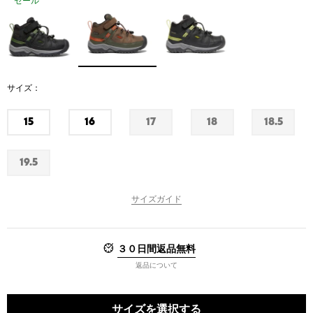
セール
サイズ：
15
16
17
18
18.5
残
残
在
在
在
り
り
庫
庫
庫
わ
わ
な
な
な
19.5
ず
ず
し
し
し
在
か
か
庫
な
サイズガイド
し
３０日間返品無料
返品について
サイズを選択する