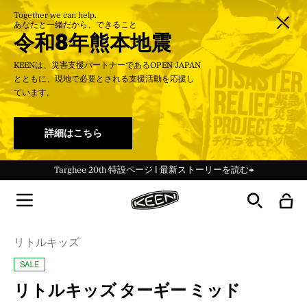
Together we can help.
あなたと一緒だから、できること
令和8年熊本地震
KEENは、災害支援パートナーであるOPEN JAPAN
とともに、現地で必要とされる支援活動を応援し
ています。
詳細はこちら
＜会員特典＞新規登録で100Pt／ログインでいつでも送料無料
＜会員特典＞誕生日登録でバースデー当日クーポン進呈
Targhee 20th 特設ページ Ι 最新ストーリーを読む→
夏季休業期間中の営業について 7月31日更新
夏季休業期間中の営業について 7月31日更新
令和8年熊本地震に伴う配送遅延のお知らせ
令和8年熊本地震に伴う配送遅延のお知らせ
リトルキッズ
SALE
リトルキッズ ターギー ミッド