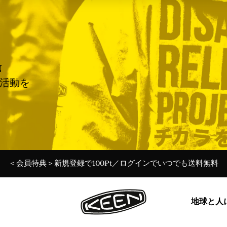
N
援活動を
＜会員特典＞新規登録で100Pt／ログインでいつでも送料無料
Targhee 20th 特設ページ Ι 最新ストーリーを読む→
夏季休業期間中の営業について 7月31日更新
令和8年熊本地震に伴う配送遅延のお知らせ
令和8年熊本地震に伴う配送遅延のお知らせ
ー30%Off KEEN DAYS開催中！ー
ー30%Off KEEN DAYS開催中！ー
地球と人