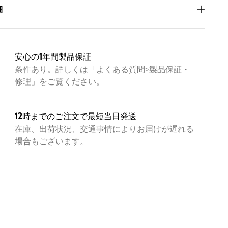
細
1031623
安心の1年間製品保証
水
条件あり。詳しくは「よくある質問>製品保証・
ニールの軽量ナイロン素材
修理」をご覧ください。
かつパッカブル仕様になっているため、持ち運びやすく旅
や少し寒いときの防寒対策に重宝するアイテム
ン100%
 71cm 身幅 59cm 肩幅 49cm 袖丈 58cm
12時までのご注文で最短当日発送
 74cm 身幅 62cm 肩幅 50.5cm 袖丈 60cm
在庫、出荷状況、交通事情によりお届けが遅れる
 77cm 身幅 65cm 肩幅 52cm 袖丈 62cm
場合もございます。
丈 80cm 身幅 68cm 肩幅 53.5cm 袖丈 64cm
着用サイズL（男性181cm、女性168cm）