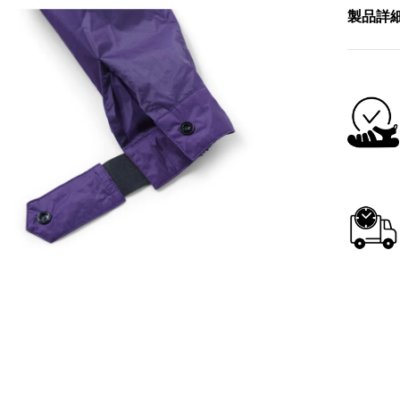
製品詳
製品番号
特徴
C0撥
20デ
軽量
行先
ナイロ
S 身丈
M 身丈
L 身丈
XL 身
モデル