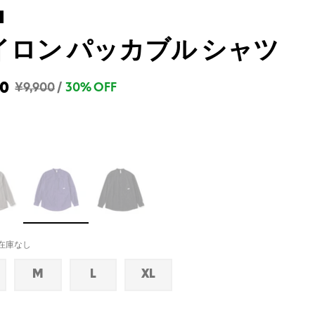
イロン パッカブル シャツ
30
¥9,900
/
30% OFF
在庫なし
M
L
XL
在
在
在
庫
庫
庫
な
な
な