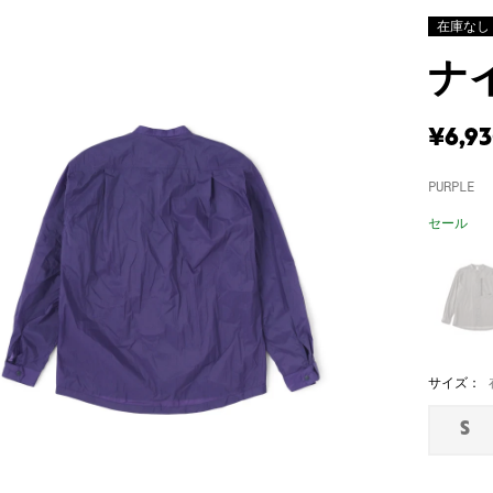
在庫なし
ナ
¥6,9
PURPLE
セール
サイズ：
S
在
庫
な