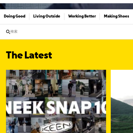
Doing Good
Living Outside
Working Better
Making Shoes
検索
The Latest