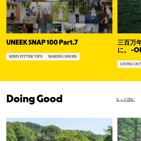
UNEEK SNAP 100 Part.7
三百万
に。 -OL
KEEN FITTER TIPS
MAKING SHOES
始動-
LIVING OU
Doing Good
もっと読む