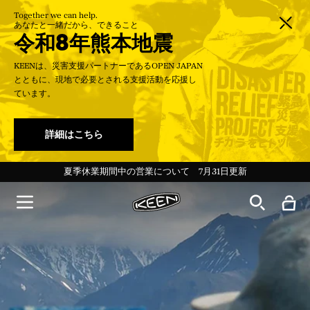
Together we can help.
あなたと一緒だから、できること
令和8年熊本地震
KEENは、災害支援パートナーであるOPEN JAPAN
とともに、現地で必要とされる支援活動を応援し
ています。
詳細はこちら
＜会員特典＞新規登録で100Pt／ログインでいつでも送料無料
Targhee 20th 特設ページ Ι 最新ストーリーを読む→
夏季休業期間中の営業について 7月31日更新
令和8年熊本地震に伴う配送遅延のお知らせ
令和8年熊本地震に伴う配送遅延のお知らせ
ー30%Off KEEN DAYS開催中！ー
ー30%Off KEEN DAYS開催中！ー